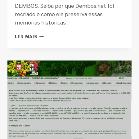
DEMBOS. Saiba por que Dembos.net foi
recriado e como ele preserva essas
memórias históricas.
DEMBOS.NET:
LER MAIS
UM
RECOMEÇO
EM
MEMÓRIA
DE
ALBANO
JARDIM