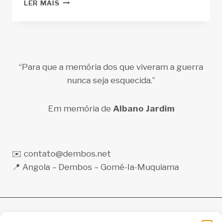
POR
LER MAIS
QUE
CRIAMOS
O
DEMBOS.NET:
UM
COMPROMISSO
“Para que a memória dos que viveram a guerra
COM
nunca seja esquecida.”
A
MEMÓRIA
E
Em memória de
Albano Jardim
A
HISTÓRIA
✉️ contato@dembos.net
📍 Angola – Dembos – Gomé-Ia-Muquiama
Memórias de Guerra em Gombe: A História do